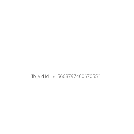
[fb_vid id= »1566879740067055″]