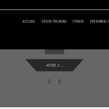
Le Samedi
:45
09:30 à 12:30
ACCUEIL
CROSS TRAINING
FITNESS
PERSONNAL 
ACCUEIL
...