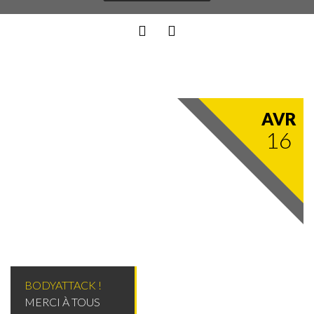
AVR
16
BODYATTACK !
MERCI À TOUS