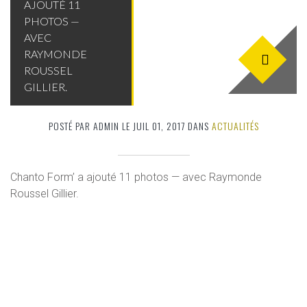
AJOUTÉ 11
PHOTOS —
AVEC
RAYMONDE
ROUSSEL
GILLIER.
POSTÉ PAR ADMIN LE JUIL 01, 2017 DANS
ACTUALITÉS
Chanto Form’ a ajouté 11 photos — avec Raymonde
Roussel Gillier.