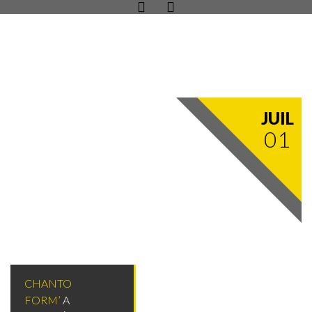
JUIL
01
CHANTO
FORM’
A