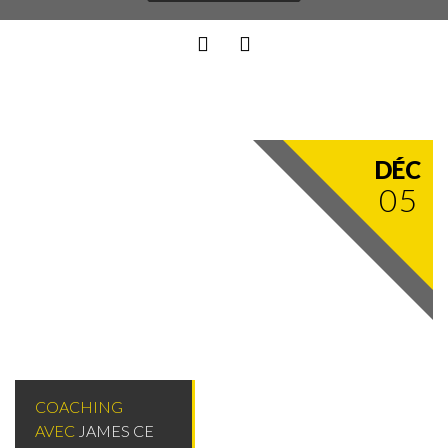
DÉC
05
COACHING
AVEC
JAMES CE