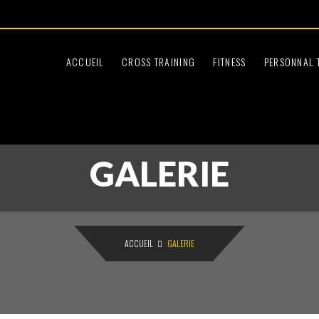
Le Samedi
:45
09:30 à 12:30
ACCUEIL
CROSS TRAINING
FITNESS
PERSONNAL 
GALERIE
ACCUEIL
GALERIE