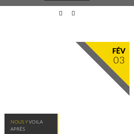
FÉV
03
NOUS Y
VOILA
APRÈS