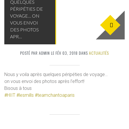
QUELQUES
PÉRIPÉTIES DE
VOYAGE… ON
VOUS ENVOI
DES PHOTOS
APR…
POSTÉ PAR ADMIN LE FÉV 03, 2018 DANS
ACTUALITÉS
Nous y voila après quelques péripéties de voyage…
on vous envoi des photos après l’effort!
Bisous à tous
#HIIT
#lesmills
#teamchantoaparis