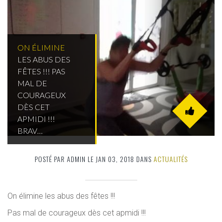
ON ÉLIMINE
LES ABUS DES
FÊTES !!! PAS
MAL DE
COURAGEUX
DÈS CET
APMIDI !!!
BRAV…
POSTÉ PAR ADMIN LE JAN 03, 2018 DANS
ACTUALITÉS
On élimine les abus des fêtes !!!
Pas mal de courageux dès cet apmidi !!!