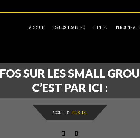
Le Samedi
:45
09:30 à 12:30
ACCUEIL
CROSS TRAINING
FITNESS
PERSONNAL 
NFOS SUR LES SMALL GROU
C’EST PAR ICI :
ACCUEIL
POUR LES...