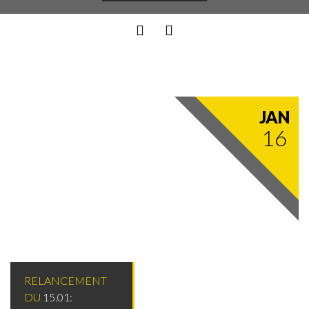
JAN
16
RELANCEMENT
DU
15.01: