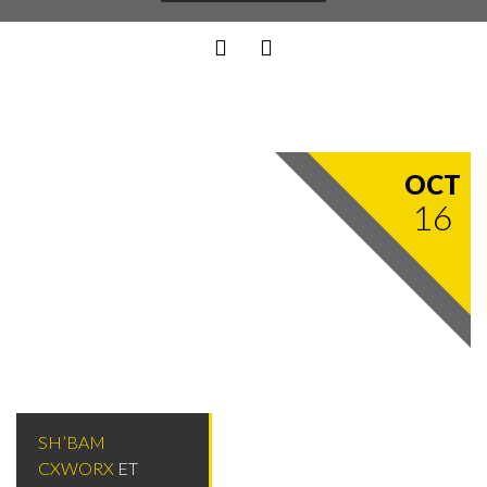
OCT
16
SH’BAM
CXWORX
ET