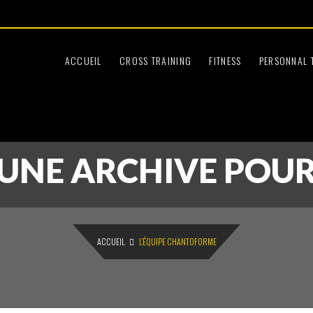
Le Samedi
:45
09:30 à 12:30
ACCUEIL
CROSS TRAINING
FITNESS
PERSONNAL 
UNE ARCHIVE POU
ACCUEIL
L’ÉQUIPE CHANTOFORME