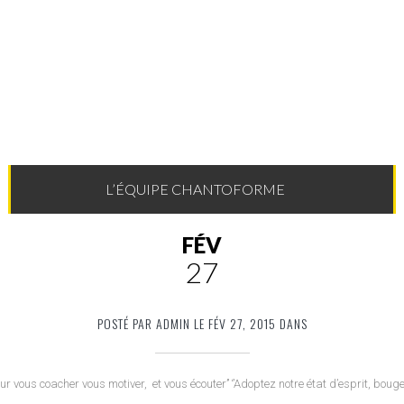
L’ÉQUIPE CHANTOFORME
FÉV
27
POSTÉ PAR ADMIN LE FÉV 27, 2015 DANS
r vous coacher vous motiver, et vous écouter’’ ‘’Adoptez notre état d’esprit, bougez