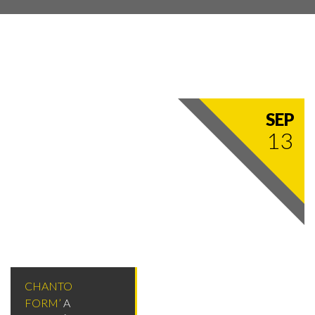
SEP
13
CHANTO
FORM’
A