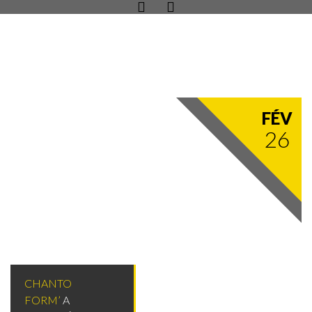
FÉV
26
CHANTO
FORM’
A